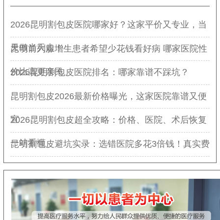
2026昆明割包皮医院哪家好？这家平价又专业，当
天做当天走！
昆明前列腺增生患者希望少花钱看好病 哪家医院性
价比高更亲民
2026昆明割包皮医院排名：哪家靠谱不踩坑？
昆明割包皮2026最新价格曝光，这家医院靠谱又便
宜
2026昆明割包皮超全攻略：价格、医院、术后恢复
一站看懂
昆明割包皮避坑实录：选错医院多花3倍钱！真实费
用明细+避坑指南全公开