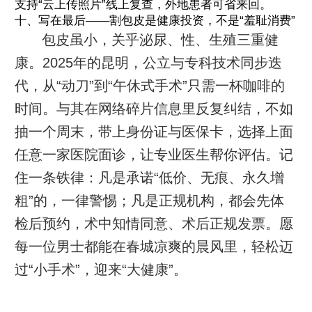
支持“云上传照片”线上复查，外地患者可省来回。
十、写在最后——割包皮是健康投资，不是“羞耻消费”
包皮虽小，关乎泌尿、性、生殖三重健
康。2025年的昆明，公立与专科技术同步迭
代，从“动刀”到“午休式手术”只需一杯咖啡的
时间。与其在网络碎片信息里反复纠结，不如
抽一个周末，带上身份证与医保卡，选择上面
任意一家医院面诊，让专业医生帮你评估。记
住一条铁律：凡是承诺“低价、无痕、永久增
粗”的，一律警惕；凡是正规机构，都会先体
检后预约，术中知情同意、术后正规发票。愿
每一位男士都能在春城凉爽的晨风里，轻松迈
过“小手术”，迎来“大健康”。