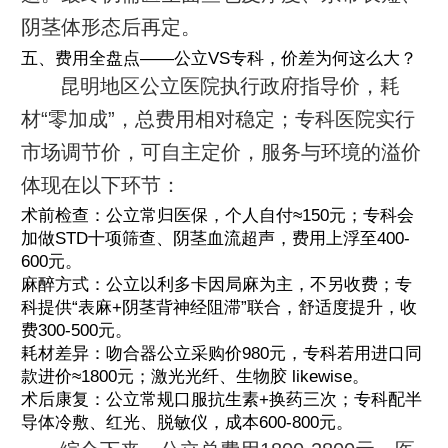
阴茎体形态后再定。
五、费用全盘点——公立VS专科，价差为何这么大？
昆明地区公立医院执行政府指导价，耗
材“零加成”，总费用相对稳定；专科医院实行
市场调节价，可自主定价，服务与环境的溢价
体现在以下环节：
术前检查：公立常归医保，个人自付≈150元；专科会
加做STD十项筛查、阴茎血流超声，费用上浮至400-
600元。
麻醉方式：公立以利多卡因局麻为主，不另收费；专
科提供“表麻+阴茎背神经阻滞”联合，舒适度提升，收
费300-500元。
耗材差异：吻合器公立采购价980元，专科若用进口同
款进价≈1800元；激光光纤、生物胶 likewise。
术后康复：公立常规口服抗生素+换药三次；专科配半
导体冷敷、红光、脱敏仪，成本600-800元。