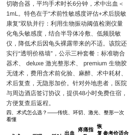
切吻合器，平均手术时长6分钟，术中出血＜
1mL。特色在于“术前性敏感度评估+术后脱敏
康复”双轨并行：利用生物振动阈值检测仪量
化龟头敏感度，结合半导体冷敷、低频脱敏
仪，降低术后因龟头裸露带来的不适。该院还
实行“透明价格墙”，公示三种套餐：标准吻合
器术、 deluxe 激光整形术、 premium 生物胶
无缝术，费用含术前化验、麻醉、术中耗材、
术后复查，无隐形加价。针对外地患者，医院
与周边酒店签订协议，提供48小时免费住宿，
方便复查后返程。
四、术式怎么选？——传统、环切、激光、整形一次
看懂
恢
疼痛指
出血
复
参考价
适合