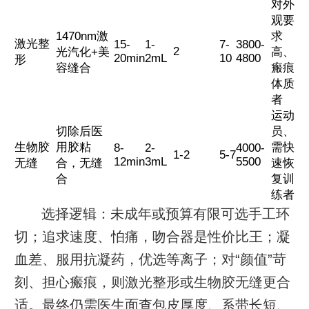
对外
观要
1470nm激
求
激光整
15-
1-
7-
3800-
2
光汽化+美
高、
20min
2mL
10
4800
形
容缝合
瘢痕
体质
者
运动
切除后医
员、
生物胶
用胶粘
需快
8-
2-
4000-
1-2
5-7
12min
3mL
5500
无缝
合，无缝
速恢
合
复训
练者
选择逻辑：未成年或预算有限可选手工环
切；追求速度、怕痛，吻合器是性价比王；凝
血差、服用抗凝药，优选等离子；对“颜值”苛
刻、担心瘢痕，则激光整形或生物胶无缝更合
适。最终仍需医生面查包皮厚度、系带长短、