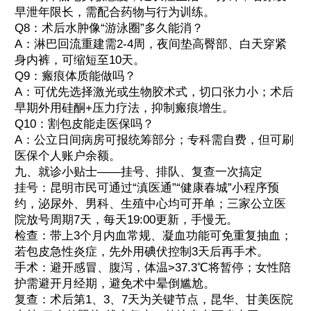
早泄年限长，需配合药物与行为训练。
Q8：术后水肿像“游泳圈”多久能消？
A：淋巴回流重建需2-4周，夜间垫高臀部、白天穿紧
身内裤，可缩短至10天。
Q9：瘢痕体质能做吗？
A：可优先选择激光或生物胶术式，切口张力小；术后
早期外用硅酮+压力疗法，抑制瘢痕增生。
Q10：割包皮能走医保吗？
A：公立日间病房可报统筹部分；专科需自费，但可刷
医保个人账户余额。
九、就诊小贴士——挂号、排队、复查一次搞定
挂号：昆明市民可通过“滇医通”“健康春城”小程序预
约，泌尿外、男科、生殖中心均可开单；三家公立医
院放号周期7天，每天19:00更新，手慢无。
检查：带上3个月内血常规、凝血功能可免重复抽血；
若包皮急性炎症，先外用碘伏控制3天后再手术。
手术：避开感冒、腹泻，体温>37.3℃将暂停；女性陪
护需避开月经期，避免术中晕倒尴尬。
复查：术后第1、3、7天为关键节点，昆华、甘美医院