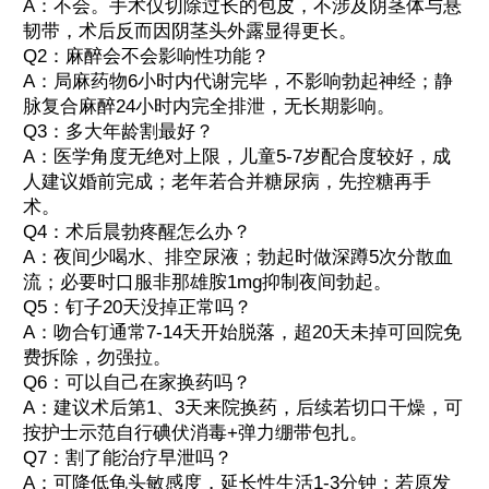
A：不会。手术仅切除过长的包皮，不涉及阴茎体与悬
韧带，术后反而因阴茎头外露显得更长。
Q2：麻醉会不会影响性功能？
A：局麻药物6小时内代谢完毕，不影响勃起神经；静
脉复合麻醉24小时内完全排泄，无长期影响。
Q3：多大年龄割最好？
A：医学角度无绝对上限，儿童5-7岁配合度较好，成
人建议婚前完成；老年若合并糖尿病，先控糖再手
术。
Q4：术后晨勃疼醒怎么办？
A：夜间少喝水、排空尿液；勃起时做深蹲5次分散血
流；必要时口服非那雄胺1mg抑制夜间勃起。
Q5：钉子20天没掉正常吗？
A：吻合钉通常7-14天开始脱落，超20天未掉可回院免
费拆除，勿强拉。
Q6：可以自己在家换药吗？
A：建议术后第1、3天来院换药，后续若切口干燥，可
按护士示范自行碘伏消毒+弹力绷带包扎。
Q7：割了能治疗早泄吗？
A：可降低龟头敏感度，延长性生活1-3分钟；若原发