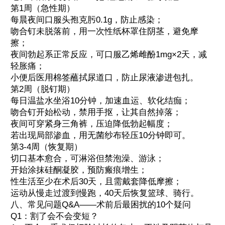
第1周（急性期）
每晨夜间口服头孢克肟0.1g，防止感染；
吻合钉未脱落前，用一次性纸杯罩住阴茎，避免摩
擦；
夜间勃起系正常反应，可口服乙烯雌酚1mg×2天，减
轻胀痛；
小便后医用棉签蘸拭尿道口，防止尿液渗进包扎。
第2周（脱钉期）
每日温盐水坐浴10分钟，加速血运、软化结痂；
吻合钉开始松动，禁用手抠，让其自然掉落；
夜间可穿紧身三角裤，压迫降低勃起幅度；
若出现局部渗血，用无菌纱布轻压10分钟即可。
第3-4周（恢复期）
切口基本愈合，可淋浴但禁泡澡、游泳；
开始涂抹硅酮凝胶，预防瘢痕增生；
性生活至少在术后30天，且需戴套降低摩擦；
运动从慢走过渡到慢跑，40天后恢复篮球、骑行。
八、常见问题Q&A——术前后最困扰的10个疑问
Q1：割了会不会变短？