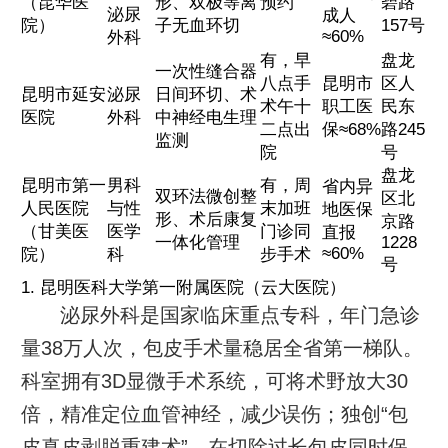
（昆华医
形、双极等离
预约
碧路
泌尿
成人
院）
子无血环切
157号
≈60%
外科
有，早
盘龙
一次性缝合器
八点手
昆明市
区人
昆明市延安
泌尿
日间环切、术
术午十
职工医
民东
医院
外科
中神经电生理
二点出
保≈68%
路245
监测
院
号
盘龙
昆明市第一
男科
有，周
省内异
双环法微创整
区北
人民医院
与性
末加班
地医保
形、术后康复
京路
（甘美医
医学
门诊同
直报
一体化管理
1228
≈60%
院）
科
步手术
号
1. 昆明医科大学第一附属医院（云大医院）
泌尿外科是国家临床重点专科，年门急诊
量38万人次，包皮手术量稳居全省第一梯队。
科室拥有3D显微手术系统，可将术野放大30
倍，精准定位血管神经，减少误伤；独创“包
皮真皮剥脱重建术”，在切除过长包皮同时保