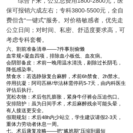
综合下来，公立总费用1800-2800元，医
保可报销六成左右；专科3800-5500元，全自
费但含“一键式”服务。对价格敏感者，优先走
公立日间；对时间、私密、舒适度要求高，可
考虑专科套餐。
六、割前准备清单——7件事别偷懒
血常规+凝血四项，排除血小板低、血友病。
会阴部备皮：术前一晚用温水清洗，剔除过长阴毛，
降低感染率。
禁食水：若选静脉复合麻醉，术前6h禁食、2h禁水。
停用抗凝：阿司匹林/华法林需停药5-7天，由内科医生
评估后执行。
宽松衣物：术后包扎膨胀，紧身牛仔裤会压迫伤口。
安排陪护：虽为日间手术，术后麻醉残余可能头晕，
有人接送更安全。
假期规划：术后48h内少站立，学生建议请假2-3天，
重体力劳动者休息一周。
七、术后康复攻略——把“尴尬期”压缩到最短