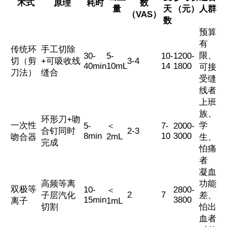
术式
原理
耗时
数
量
天
（元）
人群
（VAS）
数
预算
有
传统环
手工切除
限、
30-
5-
10-
1200-
切（剪
+可吸收线
3-4
40min
10mL
14
1800
可接
刀法）
缝合
受缝
线者
上班
族、
环形刀+吻
一次性
学
5-
＜
7-
2000-
合钉同时
2-3
8min
10
3000
2mL
吻合器
生、
完成
怕痛
者
凝血
高频等离
功能
双极等
10-
2800-
＜
2
7
子层汽化
差、
15min
3800
离子
1mL
切割
怕出
血者