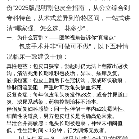
份“2025版昆明割包皮全指南”，从公立综合到
专科特色，从术式差异到价格区间，一站式讲
清“哪家强、怎么选、花多少”。
一、为什么要割？——医学视角告诉你“真痛点”
包皮手术并非“可做可不做”，以下五种情
况临床一致建议干预：
真性包茎：包皮口狭窄，勃起时仍无法上翻露出冠状
沟，清洁死角长期堆积包皮垢，异味、瘙痒反复。
嵌顿包茎：包皮上翻后卡在冠状沟，形成环状勒痕，
静脉回流受阻，严重时可致龟头缺血坏死。
反复炎症：每年包皮龟头炎发作≥3次，或合并尿道口
炎、泌尿系感染，药物控制治标不治本。
伴侣反复妇科感染：同一性伴侣一年内≥2次霉菌性、
细菌性阴道炎，男方包皮过长是明确高危因素。
早泄合并高敏感：龟头长期被包裹，神经末梢阈值
低，性生活时间＜1分钟，行为训练无效者。