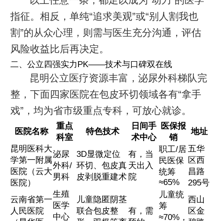
以上任意一条，都足以成为“动刀”的医学
指征。相反，单纯“追求美观”或“别人割我也
割”的从众心理，则需与医生充分沟通，评估
风险收益比后再决定。
二、公立四强实力PK——技术与口碑双在线
昆明公立医疗资源丰富，泌尿外科梯队完
整，下面四家医院在包皮环切领域各有“拿手
戏”，均为省市级重点专科，可放心就诊。
重点
日间手
医保报
医院名称
特色技术
地址
科室
术中心
销
昆明医科大
五华
职工/居
泌尿
3D显微定位
有，当
学第一附属
区西
民医保
外科/
环切、包皮真
天出入
医院（云大
昌路
统筹
男科
皮剥脱重建术
院
≈65%
医院）
295号
生殖
儿童统
云南省第一
儿童隐匿阴茎
西山
医学
筹
人民医院
联合包皮整
有，需
区金
中心
≈70%，