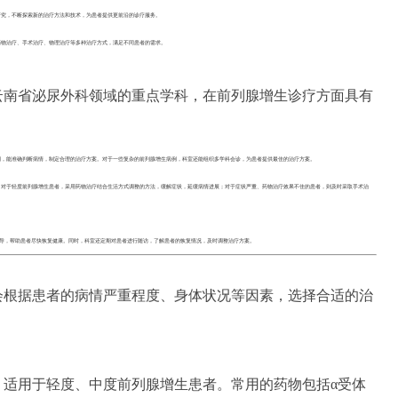
研究，不断探索新的治疗方法和技术，为患者提供更前沿的诊疗服务。
药物治疗、手术治疗、物理治疗等多种治疗方式，满足不同患者的需求。
云南省泌尿外科领域的重点学科，在前列腺增生诊疗方面具有
例，能准确判断病情，制定合理的治疗方案。对于一些复杂的前列腺增生病例，科室还能组织多学科会诊，为患者提供最佳的治疗方案。
。对于轻度前列腺增生患者，采用药物治疗结合生活方式调整的方法，缓解症状，延缓病情进展；对于症状严重、药物治疗效果不佳的患者，则及时采取手术治
导，帮助患者尽快恢复健康。同时，科室还定期对患者进行随访，了解患者的恢复情况，及时调整治疗方案。
会根据患者的病情严重程度、身体状况等因素，选择合适的治
，适用于轻度、中度前列腺增生患者。常用的药物包括α受体