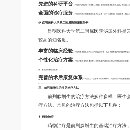
先进的科研平台
：科室依托医院的科研优势，积极开展前列腺增生相关的基础研究和临床
全面的诊疗服务
：科室能为前列腺增生患者提供从诊断、治疗到康复的一站式服务，包括
🌿 昆明医科大学第二附属医院泌尿外科
昆明医科大学第二附属医院泌尿外科是
较高的知名度。
丰富的临床经验
：科室的医生团队平均从业年限超过20年，见过各种类型的前列腺增生病
个性化治疗方案
：科室注重患者的个体差异，根据患者的具体情况制定个性化的治疗方案
疗，改善患者的生活质量。
完善的术后康复体系
：科室建立了完善的术后康复体系，为患者提供专业的康复指
三、前列腺增生的常见治疗方法
前列腺增生的治疗方法多种多样，医生
疗方法。常见的治疗方法包括以下几种：
💊 药物治疗
药物治疗是前列腺增生的基础治疗方法