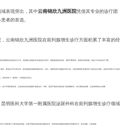
云南锦欣九洲医院
领域表现突出，其中
凭借其专业的诊疗团
多患者的首选。
院，云南锦欣九洲医院在前列腺增生诊疗方面积累了丰富的经
通前列腺增生的传统治疗方法，还积极引进国内外先进的诊疗技术，能根据患者的年龄、病情严重程度、身体状况等因素，制定个性化的治疗方案。
系统、尿流动力学分析仪等，能实现精准诊断和微创治疗。其中，瑞梦热蒸汽消融技术的引进，为前列腺增生患者带来了新的治疗选择，该技术利用103℃高温
状，具有创伤小、恢复快、疗效稳定等优点。
务。诊疗环境私密舒适，让患者在轻松的氛围中接受治疗。同时，医院严格执行物价部门的收费标准，实行透明化收费，让患者明明白白消费。
，昆明医科大学第一附属医院泌尿外科在前列腺增生诊疗领域
和治疗方面积累了丰富的临床经验。科室开展的经尿道前列腺电切术、经尿道前列腺激光剜除术等微创手术，技术成熟，疗效显著。