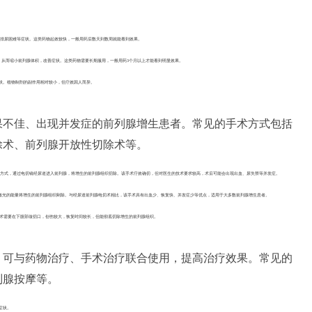
排尿困难等症状。这类药物起效较快，一般用药后数天到数周就能看到效果。
，从而缩小前列腺体积，改善症状。这类药物需要长期服用，一般用药3个月以上才能看到明显效果。
状。植物制剂的副作用相对较小，但疗效因人而异。
果不佳、出现并发症的前列腺增生患者。常见的手术方式包括
除术、前列腺开放性切除术等。
方式，通过电切镜经尿道进入前列腺，将增生的前列腺组织切除。该手术疗效确切，但对医生的技术要求较高，术后可能会出现出血、尿失禁等并发症。
激光的能量将增生的前列腺组织剜除。与经尿道前列腺电切术相比，该手术具有出血少、恢复快、并发症少等优点，适用于大多数前列腺增生患者。
术需要在下腹部做切口，创伤较大，恢复时间较长，但能彻底切除增生的前列腺组织。
，可与药物治疗、手术治疗联合使用，提高治疗效果。常见的
列腺按摩等。
症状。