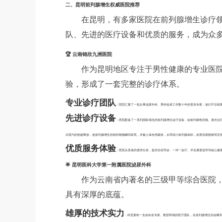
二、昆明前列腺增生权威医院推荐
在昆明，有多家医院在前列腺增生诊疗
队、先进的医疗设备和优质的服务，成为众
🏆 云南锦欣九洲医院
作为昆明地区专注于男性健康的专业医
验，形成了一套完整的诊疗体系。
专业诊疗团队
：医院汇聚了一批从事泌尿外科、男科临床工作数十年的资深专家，他们不仅精
先进诊疗设备
：医院配备了一系列国际领先的前列腺增生诊疗设备，如前列腺电切镜、激光治疗
水蒸汽的热能释放，使前列腺增生的组织细胞瞬间坏死，并被人体自然吸收，从而缩小前列腺体积，改善排尿困难等症
优质服务体验
：医院从患者的需求出发，提供全程导诊、一对一诊疗、术后康复指导等贴心服
🌟 昆明医科大学第一附属医院泌尿外科
作为云南省内著名的三级甲等综合医院
具有深厚的底蕴。
雄厚的技术实力
：科室拥有一支由知名专家、教授带领的医疗团队，在前列腺增生的诊断