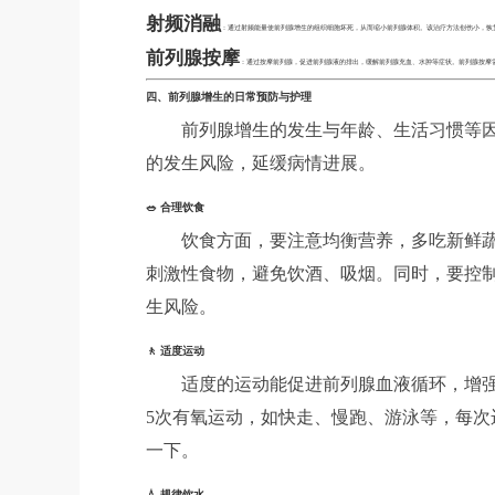
射频消融
：通过射频能量使前列腺增生的组织细胞坏死，从而缩小前列腺体积。该治疗方法创伤小，恢
前列腺按摩
：通过按摩前列腺，促进前列腺液的排出，缓解前列腺充血、水肿等症状。前列腺按摩需
四、前列腺增生的日常预防与护理
前列腺增生的发生与年龄、生活习惯等
的发生风险，延缓病情进展。
🥗 合理饮食
饮食方面，要注意均衡营养，多吃新鲜
刺激性食物，避免饮酒、吸烟。同时，要控
生风险。
🚶 适度运动
适度的运动能促进前列腺血液循环，增强
5次有氧运动，如快走、慢跑、游泳等，每次运
一下。
💧 规律饮水