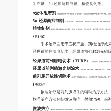
阻滞剂、5α-还原酶抑制剂、植物制剂等。
α受体阻滞剂
：如盐酸坦索罗辛缓释胶囊、多沙唑嗪等，能松弛前列腺和膀胱颈部的平滑肌，缓解
5α-还原酶抑制剂
：如非那雄胺片、度他雄胺等，能抑制前列腺内睾酮向双氢睾酮的转化
植物制剂
：如锯叶棕果实提取物软胶囊等，具有一定的抗炎、抗水肿作用，能缓解前列腺增生引起的症
⚕️ 手术治疗
手术治疗适用于症状严重、药物治疗效
经尿道前列腺电切术、经尿道前列腺激光剜
经尿道前列腺电切术（TURP）
：是治疗前列腺增生的传统手术
经尿道前列腺激光剜除术
：是近年来发展起来的一种微创手术方式，利用
前列腺开放性切除术
：适用于前列腺体积较大、合并膀胱结石等情况的患者。该手
🌡️ 物理治疗
物理治疗是前列腺增生的辅助治疗方法
物理治疗方法包括微波热疗、射频消融、前
微波热疗
：利用微波的热能作用于前列腺组织，促进前列腺血液循环，缓解炎症反应，改善排尿困难等