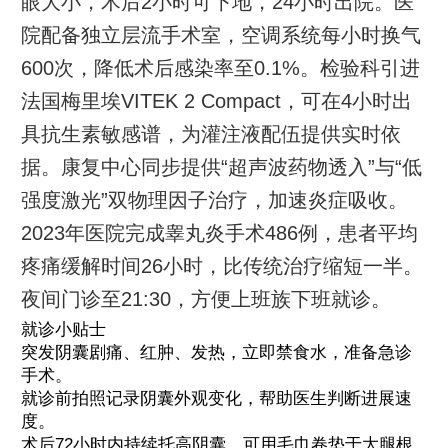
眼大小，术后2小时可下地，24小时出院。医
院配备独立层流手术室，空调系统每小时换气
600次，降低术后感染率至0.1%。检验科引进
法国梅里埃VITEK 2 Compact，可在4小时出
具抗生素敏感谱，为灌注液配伍提供实时依
据。康复中心同步提供“超声波药物透入”与“低
强度激光”双物理因子治疗，加速炎症吸收。
2023年医院完成睾丸炎手术486例，患者平均
疼痛缓解时间26小时，比传统治疗缩短一半。
夜间门诊至21:30，方便上班族下班就诊。
就诊小贴士
突发阴囊剧痛、红肿、发热，立即禁食水，准备急诊
手术。
就诊前拍照记录阴囊外观变化，帮助医生判断进展速
度。
术后72小时内持续托高阴囊，可用毛巾卷垫于大腿根