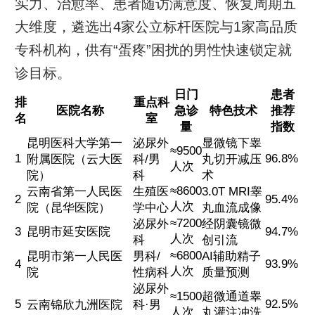
实力、治愈率、患者随访满意度、恢复周期五
大维度，遴选出4家公立标杆医院与1家高品质
专科机构，供有“蛋疼”困扰的男性快速锁定就
诊目标。
日门
患者
排
重点科
医院名称
急诊
特色技术
推荐
名
室
量
指数
昆明医科大学第一
泌尿外
显微镜下睾
≈9500
1
96.8%
附属医院（云大医
科/男
丸切开减压
人次
院）
科
术
≈8600
云南省第一人民医
生殖医
3.0T MRI睾
2
95.4%
人次
院（昆华医院）
学中心
丸血流成像
≈7200
泌尿外
经阴囊镜微
3
昆明市延安医院
94.7%
人次
科
创引流
≈6800
昆明市第一人民医
男科/
AI辅助精子
4
93.9%
人次
院
性病科
质量预测
泌尿外
≈1500
超微通道睾
5
92.5%
云南锦欣九洲医院
科·男
人次
丸灌注冲洗