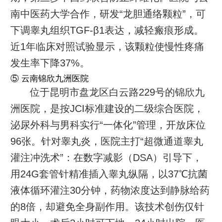
南中医药大学合作，研发“龙胆通络颗粒”，可
下调睾丸组织TGF-β1表达，减轻瘢痕形成。
近1年临床对照试验显示，该颗粒使慢性疼痛
发生率下降37%。
⑤ 云南锦欣九洲医院
位于昆明市盘龙区白云路229号的锦欣九
洲医院，是按JCI标准建设的二级综合医院，
泌尿外科与男科实行“一体化”管理，开放床位
96张。针对睾丸炎，医院主打“超微通道睾丸
灌注冲洗术”：在数字减影（DSA）引导下，
用24G套管针精准插入睾丸纵隔，以37℃抗菌
液体循环灌注30分钟，药物浓度达到静脉给药
的8倍，却避免全身副作用。该技术创伤仅针