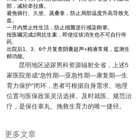
部，减轻牵拉痛。
避免骑行、久坐、蒸桑拿，防止局部温度升高导致充
血。
一月内禁止性生活，防止细菌逆行感染附睾。
按医嘱完成2周抗生素，即使症状消失也不可自行停
药。
出院后1、3、6个月复查阴囊超声+精液常规，监测生
精功能。
昆明地区泌尿男科资源辐射全省，上述5
家医院形成“急性期—亚急性期—康复期—生
育力保护”闭环，患者可根据自身需求、地理
位置与医保政策灵活选择。及时就医、规范治
疗，是保住睾丸、挽救生育力的唯一捷径。
更多文章