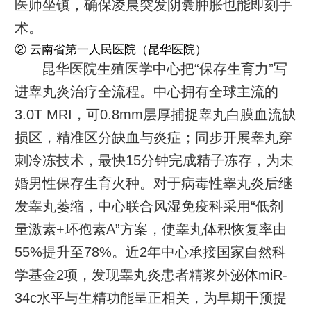
医师坐镇，确保凌晨突发阴囊肿胀也能即刻手
术。
② 云南省第一人民医院（昆华医院）
昆华医院生殖医学中心把“保存生育力”写
进睾丸炎治疗全流程。中心拥有全球主流的
3.0T MRI，可0.8mm层厚捕捉睾丸白膜血流缺
损区，精准区分缺血与炎症；同步开展睾丸穿
刺冷冻技术，最快15分钟完成精子冻存，为未
婚男性保存生育火种。对于病毒性睾丸炎后继
发睾丸萎缩，中心联合风湿免疫科采用“低剂
量激素+环孢素A”方案，使睾丸体积恢复率由
55%提升至78%。近2年中心承接国家自然科
学基金2项，发现睾丸炎患者精浆外泌体miR-
34c水平与生精功能呈正相关，为早期干预提