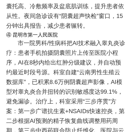
囊托高、冷敷频率及盆底肌训练，提升患者依
从性。夜间急诊设有“阴囊超声快检”窗口，15
分钟出具报告，减少患者辗转。
④ 昆明市第一人民医院
市一院男科/性病科把AI技术融入睾丸炎诊
疗：患者手机拍摄阴囊照片上传至医院小程
序，AI在8秒内给出红肿分级建议，并自动预
约最近时段号源。科室自建“云南男性生殖云
数据库”，已积累8.6万例阴囊超声影像，AI模
型对睾丸炎合并扭转的识别敏感度达99.1%，
避免漏诊。治疗上，科室采用“三步序贯”方
案：第一步广谱抗生素+NSAIDs快速控炎，第
二步根据AI预测的精子恢复曲线调整用药周
期，第三步中西药联合防止纤维化。医院与云