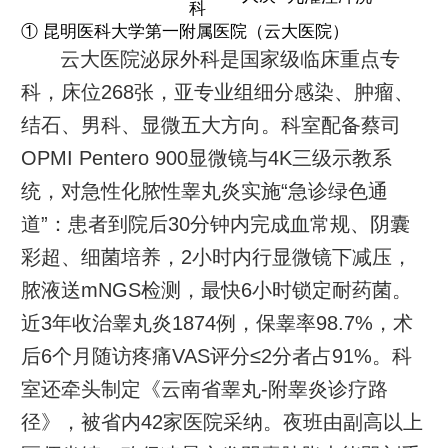
科
① 昆明医科大学第一附属医院（云大医院）
云大医院泌尿外科是国家级临床重点专
科，床位268张，亚专业组细分感染、肿瘤、
结石、男科、显微五大方向。科室配备蔡司
OPMI Pentero 900显微镜与4K三级示教系
统，对急性化脓性睾丸炎实施“急诊绿色通
道”：患者到院后30分钟内完成血常规、阴囊
彩超、细菌培养，2小时内行显微镜下减压，
脓液送mNGS检测，最快6小时锁定耐药菌。
近3年收治睾丸炎1874例，保睾率98.7%，术
后6个月随访疼痛VAS评分≤2分者占91%。科
室还牵头制定《云南省睾丸-附睾炎诊疗路
径》，被省内42家医院采纳。夜班由副高以上