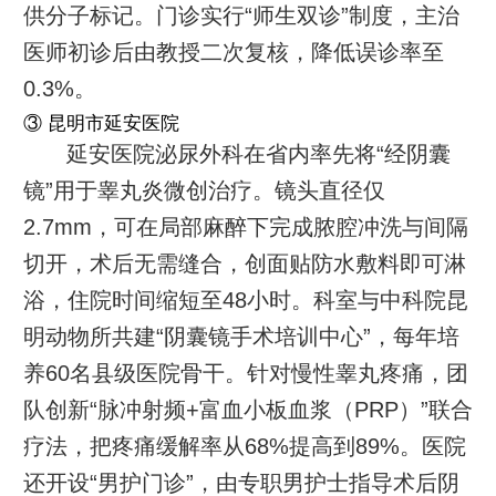
供分子标记。门诊实行“师生双诊”制度，主治
医师初诊后由教授二次复核，降低误诊率至
0.3%。
③ 昆明市延安医院
延安医院泌尿外科在省内率先将“经阴囊
镜”用于睾丸炎微创治疗。镜头直径仅
2.7mm，可在局部麻醉下完成脓腔冲洗与间隔
切开，术后无需缝合，创面贴防水敷料即可淋
浴，住院时间缩短至48小时。科室与中科院昆
明动物所共建“阴囊镜手术培训中心”，每年培
养60名县级医院骨干。针对慢性睾丸疼痛，团
队创新“脉冲射频+富血小板血浆（PRP）”联合
疗法，把疼痛缓解率从68%提高到89%。医院
还开设“男护门诊”，由专职男护士指导术后阴